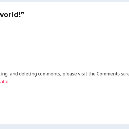
world!”
ting, and deleting comments, please visit the Comments scr
atar
.