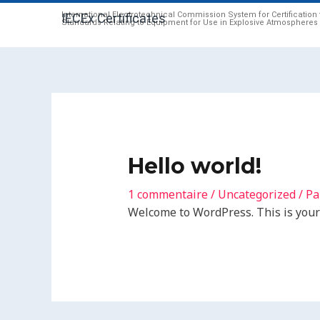
Aller
International Electrotechnical Commission System for Certification 
IECEx Certificates
Standards Relating to Equipment for Use in Explosive Atmospheres
au
contenu
Hello world!
1 commentaire
/
Uncategorized
/ P
Welcome to WordPress. This is your fi